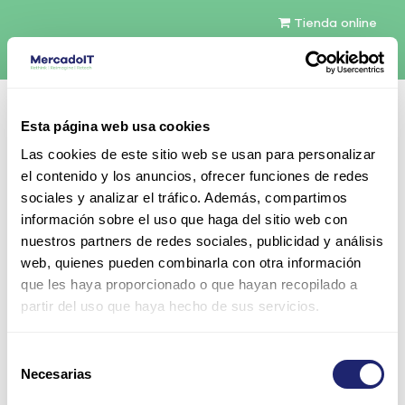
Tienda online
Español
Esta página web usa cookies
Contáctenos
Las cookies de este sitio web se usan para personalizar
el contenido y los anuncios, ofrecer funciones de redes
sociales y analizar el tráfico. Además, compartimos
información sobre el uso que haga del sitio web con
nuestros partners de redes sociales, publicidad y análisis
web, quienes pueden combinarla con otra información
Todos los productos
que les haya proporcionado o que hayan recopilado a
Cisco ASR1002 System, Fixed ESP, 4 Built-In GE,
partir del uso que haya hecho de sus servicios.
4GB DRAM
Selección
Necesarias
de
consentimiento