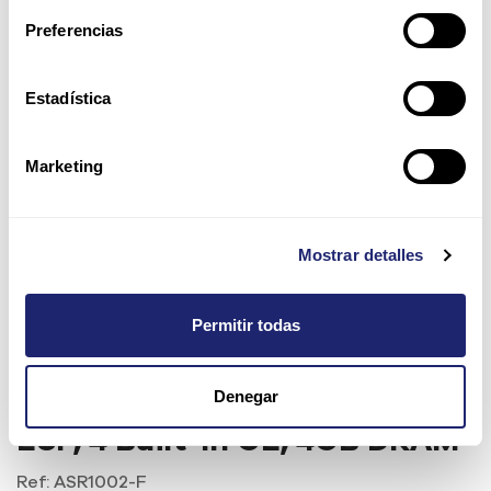
Preferencias
Estadística
Marketing
Mostrar detalles
Permitir todas
Denegar
Cisco ASR1002 System, Fixed
ESP, 4 Built-In GE, 4GB DRAM
Ref:
ASR1002-F