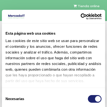
Tienda online
Español
Esta página web usa cookies
Contáctenos
Las cookies de este sitio web se usan para personalizar
el contenido y los anuncios, ofrecer funciones de redes
sociales y analizar el tráfico. Además, compartimos
All products
información sobre el uso que haga del sitio web con
nuestros partners de redes sociales, publicidad y análisis
Refurbished servers
web, quienes pueden combinarla con otra información
que les haya proporcionado o que hayan recopilado a
Storage Configurable
partir del uso que haya hecho de sus servicios.
Networking
Selección
Necesarias
Memoria RAM
de
consentimiento