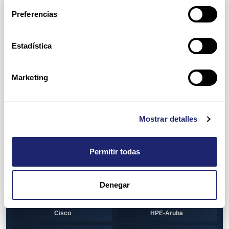
Arpers Transceivers
Preferencias
View all
100 MB SFP
Estadística
Cisco
Huawei
Otras marcas
1 GB GBIC
Marketing
Cisco
1GB SFP
Alcatel-Lucent
Arista
Mostrar detalles
Cisco
Dell
Permitir todas
HPE-Aruba
Huawei
Juniper
Otras marcas
Denegar
1GB SFP BiDi
Alcatel-Lucent
Cisco
HPE-Aruba