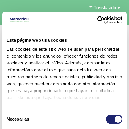
Tienda online
Español
Esta página web usa cookies
Contáctenos
Las cookies de este sitio web se usan para personalizar
el contenido y los anuncios, ofrecer funciones de redes
sociales y analizar el tráfico. Además, compartimos
información sobre el uso que haga del sitio web con
nuestros partners de redes sociales, publicidad y análisis
web, quienes pueden combinarla con otra información
Todos los productos
que les haya proporcionado o que hayan recopilado a
CISCO1812/K9 | Cisco 1812 ISR router 2 WAN + 8 LAN
partir del uso que haya hecho de sus servicios.
10/100
Selección
Necesarias
de
consentimiento