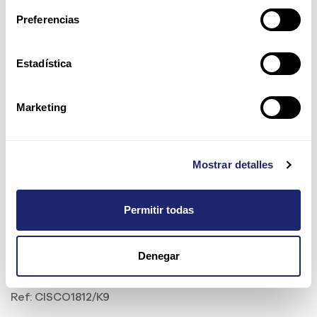
Preferencias
Estadística
Marketing
Mostrar detalles
Permitir todas
CISCO1812/K9 | Cisco 1812 ISR
Denegar
router 2 WAN + 8 LAN 10/100
Ref:
CISCO1812/K9