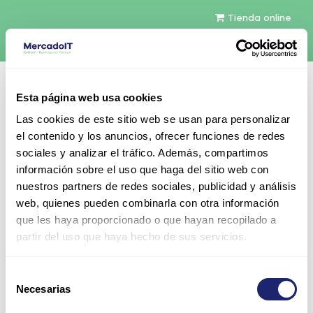
Tienda online
Español
Esta página web usa cookies
Contáctenos
Las cookies de este sitio web se usan para personalizar
el contenido y los anuncios, ofrecer funciones de redes
sociales y analizar el tráfico. Además, compartimos
información sobre el uso que haga del sitio web con
nuestros partners de redes sociales, publicidad y análisis
web, quienes pueden combinarla con otra información
Todos los productos
Componentes
que les haya proporcionado o que hayan recopilado a
CPU (Processors)
Intel Xeon Gold 6000 1gen
partir del uso que haya hecho de sus servicios.
Intel Xeon Gold 6146 12-Core 24.75MB Cache 3,
20GHz 165W TDP
Selección
Necesarias
de
consentimiento