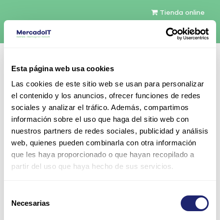
Tienda online
Español
Esta página web usa cookies
Contáctenos
Las cookies de este sitio web se usan para personalizar
el contenido y los anuncios, ofrecer funciones de redes
sociales y analizar el tráfico. Además, compartimos
información sobre el uso que haga del sitio web con
nuestros partners de redes sociales, publicidad y análisis
web, quienes pueden combinarla con otra información
Todos los productos
Componentes
que les haya proporcionado o que hayan recopilado a
CPU (Processors)
Intel Xeon Gold 6000 1gen
partir del uso que haya hecho de sus servicios.
Intel Xeon Gold 6144 8-Core 24.75MB Cache 3,
50GHz 150W TDP
Selección
Necesarias
de
consentimiento