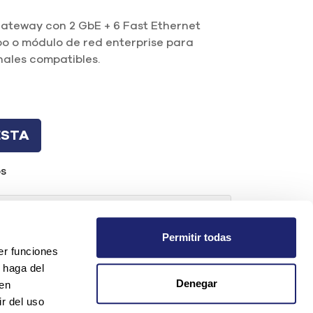
Gateway con 2 GbE + 6 Fast Ethernet
uipo o módulo de red enterprise para
nales compatibles.
ESTA
os
da?
Permitir todas
er funciones
 haga del
t.com
Denegar
den
r del uso
os