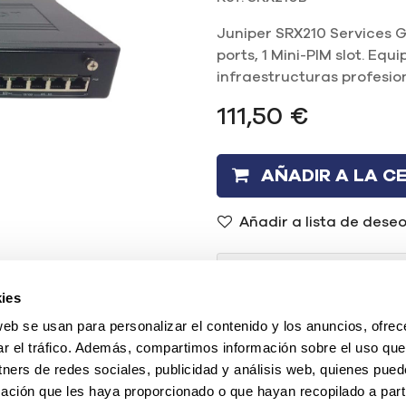
Juniper SRX210 Services 
ports, 1 Mini-PIM slot. Eq
infraestructuras profesio
111,50
€
AÑADIR A LA C
Añadir a lista de dese
¿Necesitas ayu
ies
(+34) 96 104 29 55
web se usan para personalizar el contenido y los anuncios, ofrec
ar el tráfico. Además, compartimos información sobre el uso que
contacto@mercadoi
tners de redes sociales, publicidad y análisis web, quienes pue
ación que les haya proporcionado o que hayan recopilado a parti
O chatea con nosotr