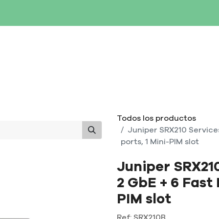
SERVIDORES
NETWORKING
ALMACENAMIENTO
MAN
Todos los productos
Juniper SRX210 Service
ports, 1 Mini-PIM slot
Juniper SRX21
2 GbE + 6 Fast 
PIM slot
Ref:
SRX210B