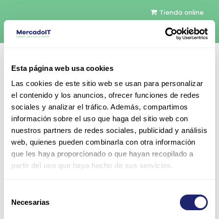
Tienda online
Español
Esta página web usa cookies
Contáctenos
Las cookies de este sitio web se usan para personalizar
el contenido y los anuncios, ofrecer funciones de redes
sociales y analizar el tráfico. Además, compartimos
información sobre el uso que haga del sitio web con
nuestros partners de redes sociales, publicidad y análisis
web, quienes pueden combinarla con otra información
Todos los productos
Componentes
PSU
que les haya proporcionado o que hayan recopilado a
Platinum
partir del uso que haya hecho de sus servicios.
Cisco 2500W AC Hot Plug Dual Voltage Platinum
Fuente de alimentación para UCS 5108 Blade
Chassis
Selección
Necesarias
de
consentimiento