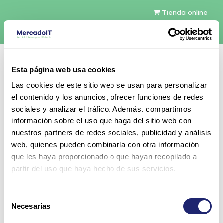
Tienda online
Español
Esta página web usa cookies
Contáctenos
Las cookies de este sitio web se usan para personalizar
el contenido y los anuncios, ofrecer funciones de redes
sociales y analizar el tráfico. Además, compartimos
información sobre el uso que haga del sitio web con
nuestros partners de redes sociales, publicidad y análisis
web, quienes pueden combinarla con otra información
Todos los productos
que les haya proporcionado o que hayan recopilado a
Placa Lenovo RAID R720IX Midplane 12Gb/s
partir del uso que haya hecho de sus servicios.
AnyRAID SAS para ThinkServer
RD450/RD550/RD650
Selección
Necesarias
de
consentimiento