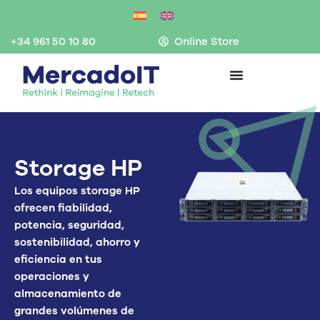
Ir
al
contenido
+34 961 50 10 80
Online Store
Storage HP
Los
equipos
storage
HP
ofrecen fiabilidad,
potencia, seguridad,
sostenibilidad, ah
orro y
eficiencia en tus
operaciones y
almacenamiento
de
grandes volúmenes de