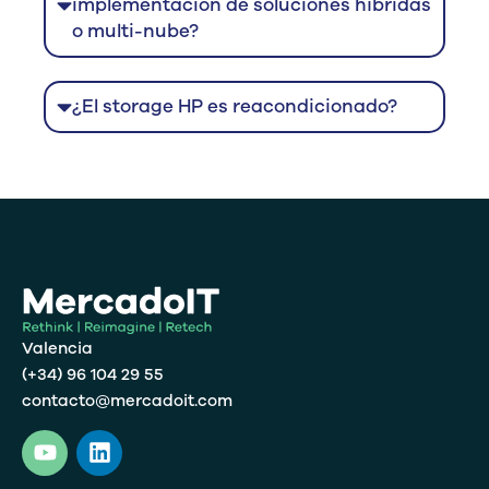
implementación de soluciones híbridas
o multi-nube?
¿El storage HP es reacondicionado?
Valencia
(+34) 96 104 29 55
contacto@mercadoit.com
Y
L
o
i
u
n