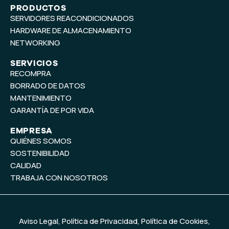
t
k
PRODUCTOS
SERVIDORES REACONDICIONADOS
u
e
b
d
HARDWARE DE ALMACENAMIENTO
e
i
NETWORKING
n
SERVICIOS
RECOMPRA
BORRADO DE DATOS
MANTENIMIENTO
GARANTÍA DE POR VIDA
EMPRESA
QUIÉNES SOMOS
SOSTENIBILIDAD
CALIDAD
TRABAJA CON NOSOTROS
Aviso Legal
,
Política de Privacidad
,
Política de Cookies
,