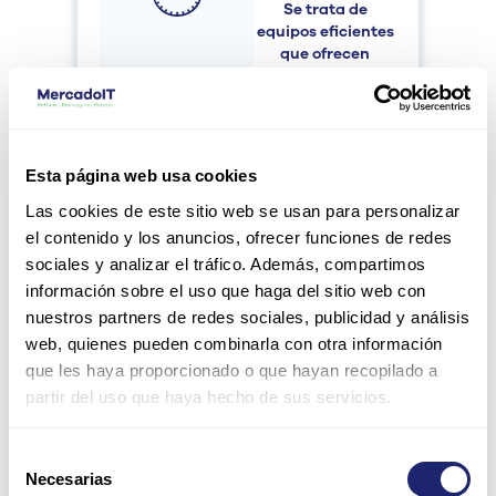
Se trata de
equipos eficientes
que ofrecen
tiempos de
respuesta rápidos
y en tiempo real,
menor latencia y,
por tanto, un
Esta página web usa cookies
mejor acceso a la
información.
Las cookies de este sitio web se usan para personalizar
el contenido y los anuncios, ofrecer funciones de redes
sociales y analizar el tráfico. Además, compartimos
información sobre el uso que haga del sitio web con
Compatibilida
nuestros partners de redes sociales, publicidad y análisis
d
web, quienes pueden combinarla con otra información
Son soluciones
que les haya proporcionado o que hayan recopilado a
compatibles
con
partir del uso que haya hecho de sus servicios.
otros tipos de
servidores y
equipos
Selección
tecnológicos que
Necesarias
de
ofrecen tanto