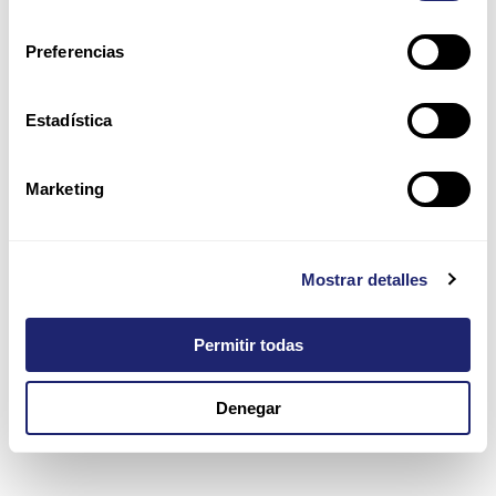
consentimiento
almacenamiento
físico como en la
Preferencias
nube.
Estadística
Sostenibilidad
Marketing
E
quipo
reacondicionado
de nuestro
catálogo significa
Mostrar detalles
invertir en alto
rendimiento
tecnológico a un
Permitir todas
menor coste.
Denegar