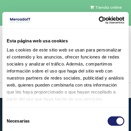
Tienda online
Español
Esta página web usa cookies
Contáctenos
Las cookies de este sitio web se usan para personalizar
el contenido y los anuncios, ofrecer funciones de redes
sociales y analizar el tráfico. Además, compartimos
información sobre el uso que haga del sitio web con
Ver catálogo
nuestros partners de redes sociales, publicidad y análisis
web, quienes pueden combinarla con otra información
Contacto
Servidores
Memoria RAM
TPM
Networki
que les haya proporcionado o que hayan recopilado a
partir del uso que haya hecho de sus servicios.
Selección
CONFIGURA TU SERVIDOR CON TOTAL SEGURIDAD
Necesarias
de
Configura el servidor que
consentimiento