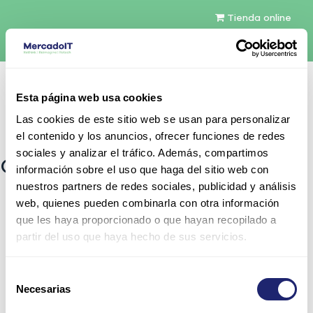
Tienda online
Español
Esta página web usa cookies
Contáctenos
Las cookies de este sitio web se usan para personalizar
el contenido y los anuncios, ofrecer funciones de redes
sociales y analizar el tráfico. Además, compartimos
Contáctenos
información sobre el uso que haga del sitio web con
nuestros partners de redes sociales, publicidad y análisis
Contáctenos sobre cualquier cosa relacionada con nuestra
web, quienes pueden combinarla con otra información
empresa o nuestros servicios.
que les haya proporcionado o que hayan recopilado a
Haremos todo lo posible por darle respuesta a la brevedad.
partir del uso que haya hecho de sus servicios.
Horario Invierno L-J 8:30-17:30h V 8:30-14:30h
Su nombre
*
Selección
Necesarias
de
Número de teléfono
consentimiento