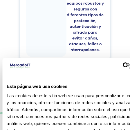
equipos robustos y
seguros con
diferentes tipos de
protección
,
autenticación y
cifrado para
evitar daños,
ataques, fallos o
interr
upciones.
Esta página web usa cookies
Las cookies de este sitio web se usan para personalizar el c
y los anuncios, ofrecer funciones de redes sociales y analiza
Access Points Cisco:
tráfico. Además, compartimos información sobre el uso que 
Conectividad Inalámbrica de
sitio web con nuestros partners de redes sociales, publicida
análisis web, quienes pueden combinarla con otra informaci
Alto Rendimiento