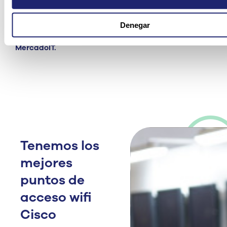
tu red empresarial.
Descubre nuestras ofertas y lleva la conectividad
Denegar
de tu negocio al siguiente nivel con Cisco y
MercadoIT.
Tenemos los
mejores
puntos de
acceso wifi
Cisco