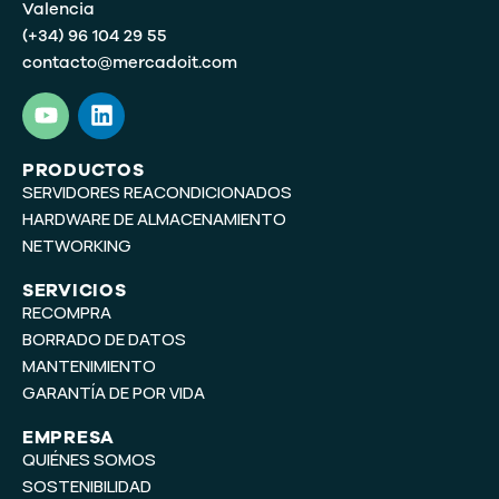
Valencia
(+34) 96 104 29 55
contacto@mercadoit.com
Y
L
o
i
u
n
t
k
PRODUCTOS
SERVIDORES REACONDICIONADOS
u
e
b
d
HARDWARE DE ALMACENAMIENTO
e
i
NETWORKING
n
SERVICIOS
RECOMPRA
BORRADO DE DATOS
MANTENIMIENTO
GARANTÍA DE POR VIDA
EMPRESA
QUIÉNES SOMOS
SOSTENIBILIDAD