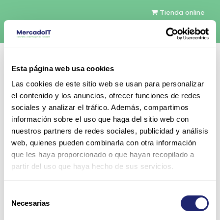
Tienda online
Español
Esta página web usa cookies
Contáctenos
Las cookies de este sitio web se usan para personalizar
el contenido y los anuncios, ofrecer funciones de redes
sociales y analizar el tráfico. Además, compartimos
información sobre el uso que haga del sitio web con
nuestros partners de redes sociales, publicidad y análisis
web, quienes pueden combinarla con otra información
Todos los productos
que les haya proporcionado o que hayan recopilado a
Dell Broadcom 5720 NIC Gigabit Ethernet Dual
partir del uso que haya hecho de sus servicios.
Port 1GbE PCI-e NIC
Selección
Necesarias
de
consentimiento