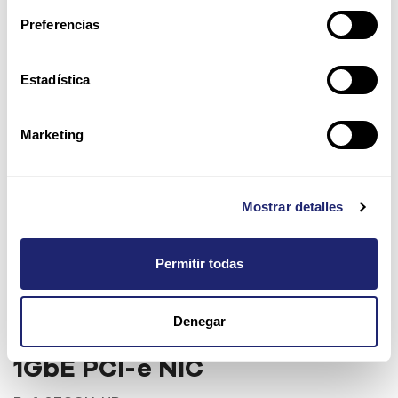
Preferencias
Estadística
Marketing
Mostrar detalles
Permitir todas
Dell Broadcom 5720 NIC
Denegar
Gigabit Ethernet Dual Port
1GbE PCI-e NIC