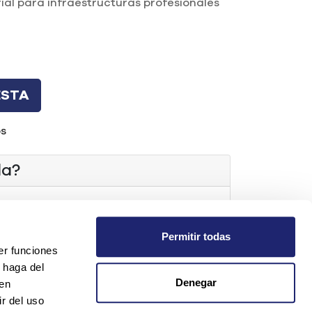
al para infraestructuras profesionales
ESTA
os
da?
t.com
Permitir todas
er funciones
os
 haga del
Denegar
den
r del uso