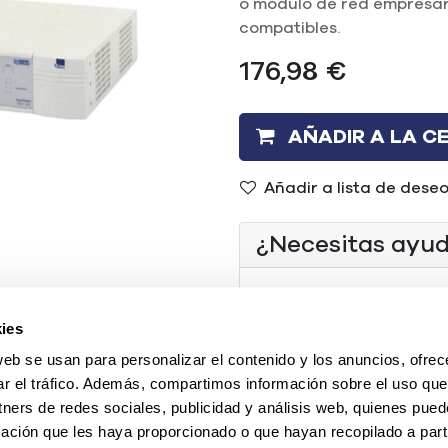
o módulo de red empresari
compatibles.
176,98
€
AÑADIR A LA C
Añadir a lista de dese
¿Necesitas ayu
(+34) 96 104 29 55
ies
contacto@mercadoi
web se usan para personalizar el contenido y los anuncios, ofrec
O chatea con nosotr
ar el tráfico. Además, compartimos información sobre el uso que
tners de redes sociales, publicidad y análisis web, quienes pue
ación que les haya proporcionado o que hayan recopilado a parti
Tipo
:
REF