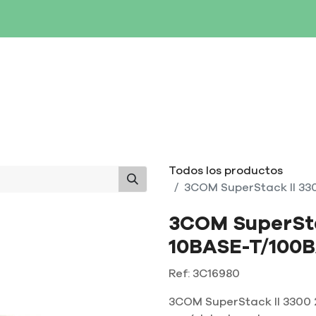
SERVIDORES
NETWORKING
ALMACENAMIENTO
MAN
Todos los productos
3COM SuperStack II 33
3COM SuperSta
10BASE-T/100
Ref:
3C16980
3COM SuperStack II 3300 