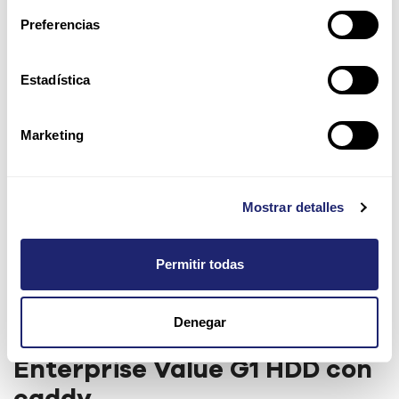
Preferencias
Estadística
Marketing
Mostrar detalles
Permitir todas
HPE 240GB 2.5" SSD SATA
Denegar
6Gb/s Value Endurance SC
Enterprise Value G1 HDD con