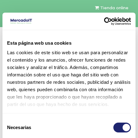
Tienda online
Español
Esta página web usa cookies
Contáctenos
Las cookies de este sitio web se usan para personalizar
el contenido y los anuncios, ofrecer funciones de redes
sociales y analizar el tráfico. Además, compartimos
información sobre el uso que haga del sitio web con
nuestros partners de redes sociales, publicidad y análisis
web, quienes pueden combinarla con otra información
Todos los productos
que les haya proporcionado o que hayan recopilado a
HPE 240GB 2.5" SSD SATA 6Gb/s Value Endurance
partir del uso que haya hecho de sus servicios.
SC Enterprise Value G1 HDD con caddy
Selección
Necesarias
de
consentimiento