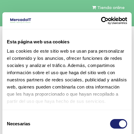
Tienda online
Español
Esta página web usa cookies
Contáctenos
Las cookies de este sitio web se usan para personalizar
el contenido y los anuncios, ofrecer funciones de redes
sociales y analizar el tráfico. Además, compartimos
información sobre el uso que haga del sitio web con
nuestros partners de redes sociales, publicidad y análisis
web, quienes pueden combinarla con otra información
Todos los productos
Networking
Cisco
que les haya proporcionado o que hayan recopilado a
Telefonía IP
7900 Series
partir del uso que haya hecho de sus servicios.
Cisco Unified IP Phone 7911G
Selección
Necesarias
de
consentimiento