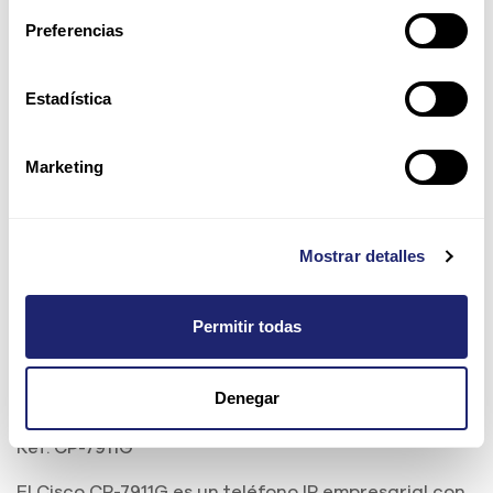
Preferencias
Estadística
Marketing
Mostrar detalles
Permitir todas
Denegar
Cisco Unified IP Phone 7911G
Ref:
CP-7911G
El Cisco CP-7911G es un teléfono IP empresarial con