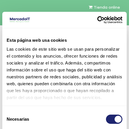
Tienda online
Español
Esta página web usa cookies
Contáctenos
Las cookies de este sitio web se usan para personalizar
el contenido y los anuncios, ofrecer funciones de redes
sociales y analizar el tráfico. Además, compartimos
información sobre el uso que haga del sitio web con
nuestros partners de redes sociales, publicidad y análisis
web, quienes pueden combinarla con otra información
Todos los productos
Networking
Cisco
que les haya proporcionado o que hayan recopilado a
Telefonía IP
7900 Series
partir del uso que haya hecho de sus servicios.
Cisco Unified IP Phone 7962G
Selección
Necesarias
de
consentimiento