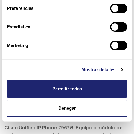
Preferencias
Estadística
Marketing
Mostrar detalles
Permitir todas
Cisco Unified IP Phone 7962G
Denegar
Ref:
CP-7962G
Cisco Unified IP Phone 7962G. Equipo o módulo de