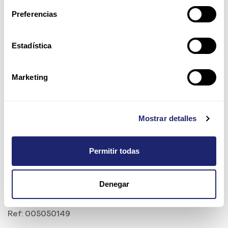
Preferencias
Estadística
Marketing
Mostrar detalles
Permitir todas
EMC 4TB 7.2K 3.5" SAS 6Gb/s
Denegar
HDD para VNX, con caddy
Ref:
005050149