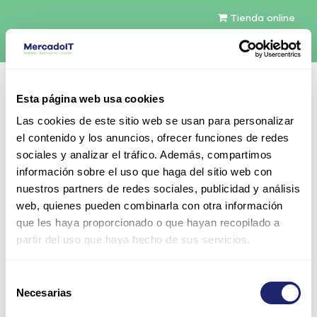
Tienda online
Español
Esta página web usa cookies
Contáctenos
Las cookies de este sitio web se usan para personalizar
el contenido y los anuncios, ofrecer funciones de redes
sociales y analizar el tráfico. Además, compartimos
información sobre el uso que haga del sitio web con
nuestros partners de redes sociales, publicidad y análisis
web, quienes pueden combinarla con otra información
Todos los productos
que les haya proporcionado o que hayan recopilado a
EMC 4TB 7.2K 3.5" SAS 6Gb/s HDD para VNX, con
partir del uso que haya hecho de sus servicios.
caddy
Selección
Necesarias
de
consentimiento