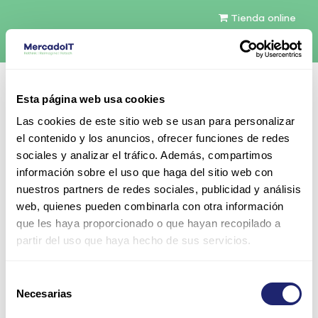
Tienda online
Español
Esta página web usa cookies
Contáctenos
Las cookies de este sitio web se usan para personalizar
el contenido y los anuncios, ofrecer funciones de redes
sociales y analizar el tráfico. Además, compartimos
información sobre el uso que haga del sitio web con
nuestros partners de redes sociales, publicidad y análisis
web, quienes pueden combinarla con otra información
Todos los productos
EMC Mini-SAS 6G Cable 10M
que les haya proporcionado o que hayan recopilado a
partir del uso que haya hecho de sus servicios.
Selección
Necesarias
de
consentimiento