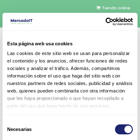
Tienda online
Español
Esta página web usa cookies
Contáctenos
Las cookies de este sitio web se usan para personalizar
el contenido y los anuncios, ofrecer funciones de redes
sociales y analizar el tráfico. Además, compartimos
información sobre el uso que haga del sitio web con
nuestros partners de redes sociales, publicidad y análisis
web, quienes pueden combinarla con otra información
Todos los productos
que les haya proporcionado o que hayan recopilado a
Adaptador Cisco 48V Power para VoIP Phones or
partir del uso que haya hecho de sus servicios.
Access Points
Selección
Necesarias
de
consentimiento