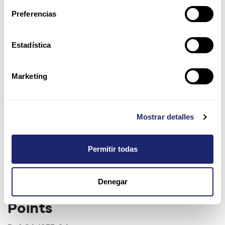
Preferencias
Estadística
Marketing
Mostrar detalles
Permitir todas
Adaptador Cisco 48V Power
Denegar
para VoIP Phones or Access
Points