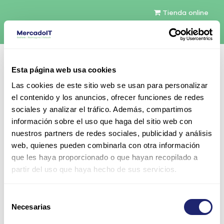
Tienda online
Español
Esta página web usa cookies
Contáctenos
Las cookies de este sitio web se usan para personalizar
el contenido y los anuncios, ofrecer funciones de redes
sociales y analizar el tráfico. Además, compartimos
información sobre el uso que haga del sitio web con
nuestros partners de redes sociales, publicidad y análisis
web, quienes pueden combinarla con otra información
Todos los productos
HPE SFF HDD Blank Filler
que les haya proporcionado o que hayan recopilado a
partir del uso que haya hecho de sus servicios.
Selección
Necesarias
de
consentimiento