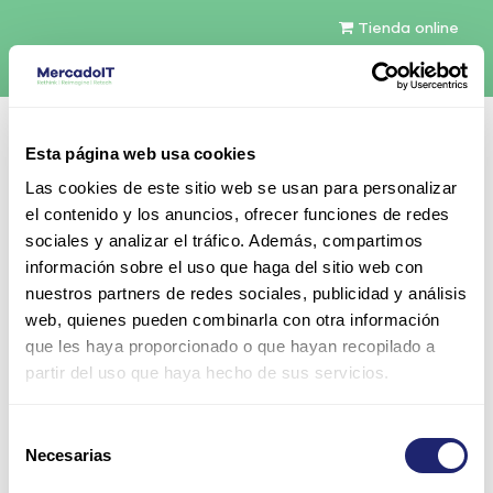
Tienda online
Español
Esta página web usa cookies
Contáctenos
Las cookies de este sitio web se usan para personalizar
el contenido y los anuncios, ofrecer funciones de redes
sociales y analizar el tráfico. Además, compartimos
información sobre el uso que haga del sitio web con
nuestros partners de redes sociales, publicidad y análisis
web, quienes pueden combinarla con otra información
Todos los productos
que les haya proporcionado o que hayan recopilado a
Dell T430 PCI to BP 8LFF/16SFF SAS Cable
partir del uso que haya hecho de sus servicios.
Selección
Necesarias
de
consentimiento