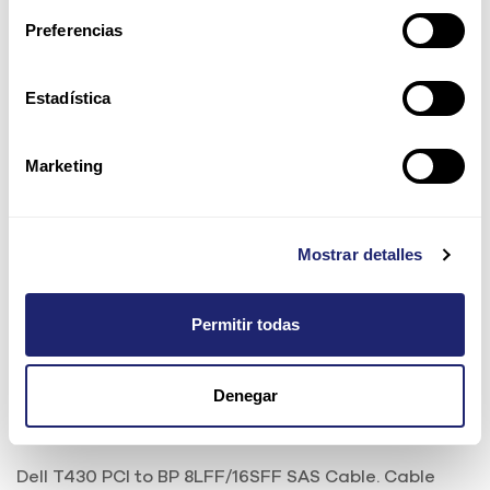
Preferencias
Estadística
Marketing
Mostrar detalles
Permitir todas
Dell T430 PCI to BP
8LFF/16SFF SAS Cable
Denegar
Ref:
69R40
Dell T430 PCI to BP 8LFF/16SFF SAS Cable. Cable