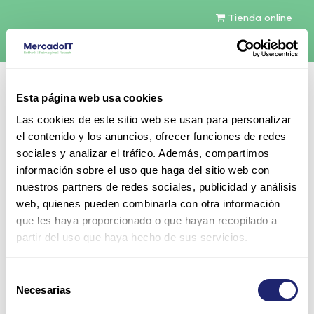
Tienda online
Español
Esta página web usa cookies
Contáctenos
Las cookies de este sitio web se usan para personalizar
el contenido y los anuncios, ofrecer funciones de redes
sociales y analizar el tráfico. Además, compartimos
información sobre el uso que haga del sitio web con
nuestros partners de redes sociales, publicidad y análisis
web, quienes pueden combinarla con otra información
Todos los productos
que les haya proporcionado o que hayan recopilado a
Arpers 1000Base-BX40-D SFP (mini-GBIC),
partir del uso que haya hecho de sus servicios.
1490nm-TX/1310nm-RX, SMF, 40km compatible
Cisco
Selección
Necesarias
de
consentimiento