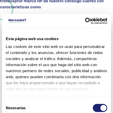
transceptor marca HP
de nuestro catálogo
cuent
a con
características como:
Alta
compatibilida
d
Esta página web usa cookies
Son equipos
compatibles con
Las cookies de este sitio web se usan para personalizar
routers
, servidores
el contenido y los anuncios, ofrecer funciones de redes
HP, switches y
sociales y analizar el tráfico. Además, compartimos
diferentes
dispositivos.
información sobre el uso que haga del sitio web con
nuestros partners de redes sociales, publicidad y análisis
web, quienes pueden combinarla con otra información
que les haya proporcionado o que hayan recopilado a
Seguros,
partir del uso que haya hecho de sus servicios.
estables y
eficientes
Selección
Hacen posible la
Necesarias
conexión estable y
de