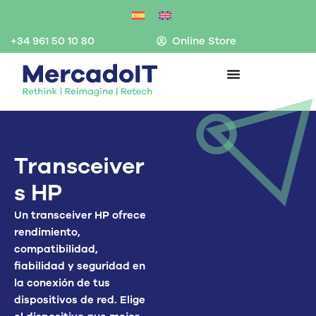
Ir
al
contenido
+34 961 50 10 80
Online Store
Transceiver
s HP
Un
transceiver
HP
ofrece
rendimiento,
compatibilidad,
fiabilidad y seguridad en
la con
exión de tus
dispositivos de red. Elige