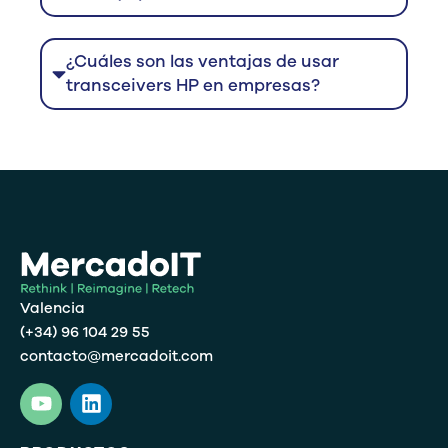
¿Cuáles son las ventajas de usar
transceivers HP en empresas?
Valencia
(+34) 96 104 29 55
contacto@mercadoit.com
Y
L
o
i
u
n