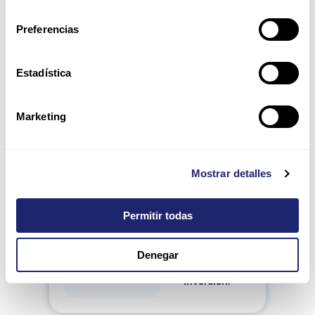
segura con una
consentimiento
latencia muy baja
Preferencias
y un alto
rendimiento.
Estadística
Sostenibles y
Marketing
respetuosos
Los
tranceivers
hpe
de nuestro
catálogo son
Mostrar detalles
reacondicionados,
por lo que son más
respetuosos con el
Permitir todas
medio ambiente y
ofrecen una alta
calidad
realizando
Denegar
una menor
inversión
.