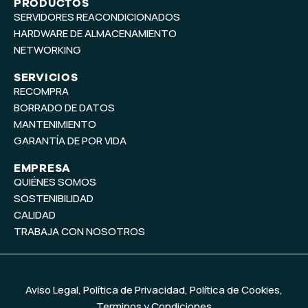
t
k
PRODUCTOS
SERVIDORES REACONDICIONADOS
u
e
b
d
HARDWARE DE ALMACENAMIENTO
e
i
NETWORKING
n
SERVICIOS
RECOMPRA
BORRADO DE DATOS
MANTENIMIENTO
GARANTÍA DE POR VIDA
EMPRESA
QUIÉNES SOMOS
SOSTENIBILIDAD
CALIDAD
TRABAJA CON NOSOTROS
Aviso Legal
,
Política de Privacidad
,
Política de Cookies
,
Terminos y Condiciones