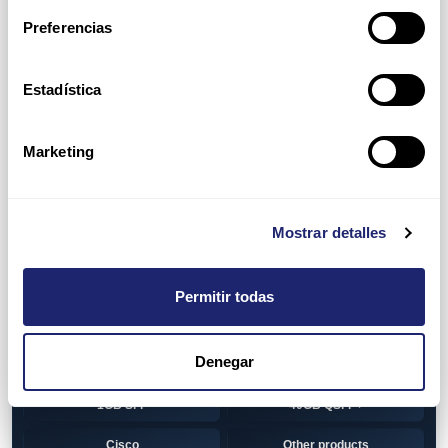
switch
7010T Series
Preferencias
7048T Series
7050Q series
7050QX Series
7050S Series
Estadística
7050SX Series
7050T Series
Marketing
7050TX Series
7050TX2 Series
7060SX2 Series
7150S Series
Mostrar detalles
7280SE Series
7280SR Series
7280SRA Series
7280TR Series
Permitir todas
7500 Series
7500E Series Line Card
Denegar
7500R Series Line Card
Transceiver
1GB SFP
40GB QSFP+
Cisco
Other products