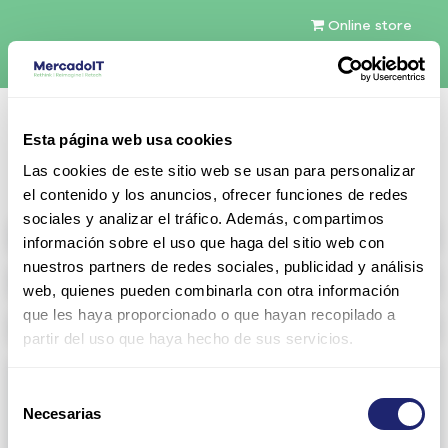
Online store
English (US)
Esta página web usa cookies
Contact Us
Las cookies de este sitio web se usan para personalizar
el contenido y los anuncios, ofrecer funciones de redes
sociales y analizar el tráfico. Además, compartimos
All products
información sobre el uso que haga del sitio web con
nuestros partners de redes sociales, publicidad y análisis
Refurbished servers
web, quienes pueden combinarla con otra información
que les haya proporcionado o que hayan recopilado a
Configurable Storage
partir del uso que haya hecho de sus servicios.
Networking
Selección
Necesarias
View all
Edge
de
consentimiento