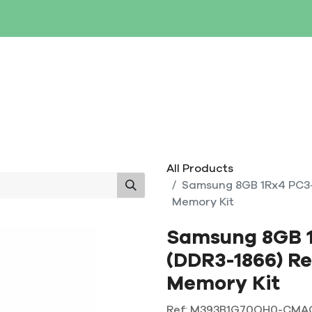
SERVERS
NETWORKING
STORAGE
MAINTENANCE
All Products
Samsung 8GB 1Rx4 PC3-
Memory Kit
Samsung 8GB 
(DDR3-1866) Re
Memory Kit
Ref:
M393B1G70QH0-CMA