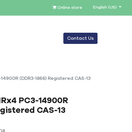
English (US)
Online store
0
Contact Us
SERVICES
BLOG
14900R (DDR3-1866) Registered CAS-13
1Rx4 PC3-14900R
gistered CAS-13
Q8