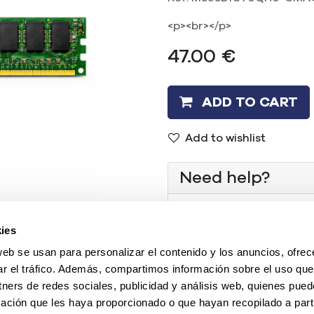
<p><br></p>
47.00
€
ADD TO CART
Add to wishlist
Need help?
(+34) 96 104 29 55
ies
contacto@mercadoi
web se usan para personalizar el contenido y los anuncios, ofrec
ar el tráfico. Además, compartimos información sobre el uso que
Or chat with us
tners de redes sociales, publicidad y análisis web, quienes pue
ación que les haya proporcionado o que hayan recopilado a parti
Tipo
:
REF