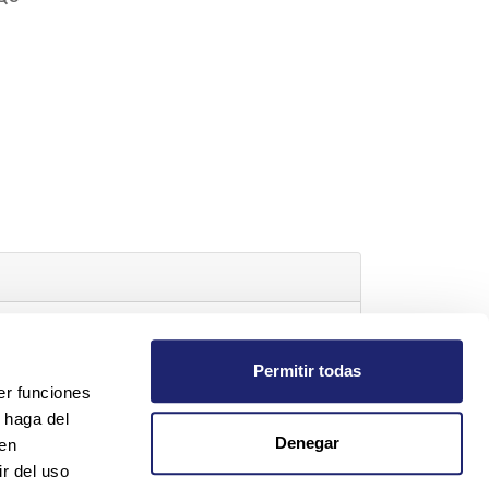
Permitir todas
t.com
er funciones
 haga del
Denegar
den
r del uso