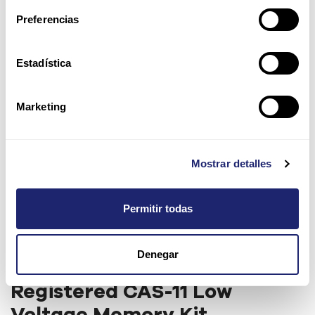
Preferencias
Estadística
Marketing
Mostrar detalles
Permitir todas
Samsung 8GB 2Rx8 PC3L-
Denegar
12800R (DDR3-1600)
Registered CAS-11 Low