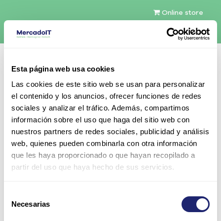
Online store
English (US)
Esta página web usa cookies
Contact Us
Las cookies de este sitio web se usan para personalizar
el contenido y los anuncios, ofrecer funciones de redes
sociales y analizar el tráfico. Además, compartimos
información sobre el uso que haga del sitio web con
nuestros partners de redes sociales, publicidad y análisis
web, quienes pueden combinarla con otra información
All Products
que les haya proporcionado o que hayan recopilado a
Samsung 8GB 2Rx8 PC3L-12800R (DDR3-1600)
partir del uso que haya hecho de sus servicios.
Registered CAS-11 Low Voltage Memory Kit
Selección
Necesarias
de
consentimiento