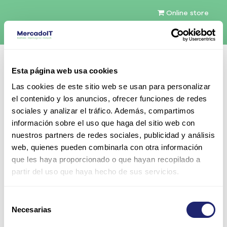
Online store
English (US)
Esta página web usa cookies
Contact Us
Las cookies de este sitio web se usan para personalizar
el contenido y los anuncios, ofrecer funciones de redes
sociales y analizar el tráfico. Además, compartimos
información sobre el uso que haga del sitio web con
nuestros partners de redes sociales, publicidad y análisis
web, quienes pueden combinarla con otra información
All Products
que les haya proporcionado o que hayan recopilado a
Cisco Catalyst 6509 Enhanced Chassis (9 Slots)
partir del uso que haya hecho de sus servicios.
Selección
Necesarias
de
consentimiento