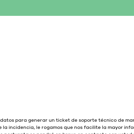
SERVERS
NETWORKING
STORAGE
MAINTENANCE
s datos para generar un ticket de soporte técnico de m
e la incidencia, le rogamos que nos facilite la mayor inf