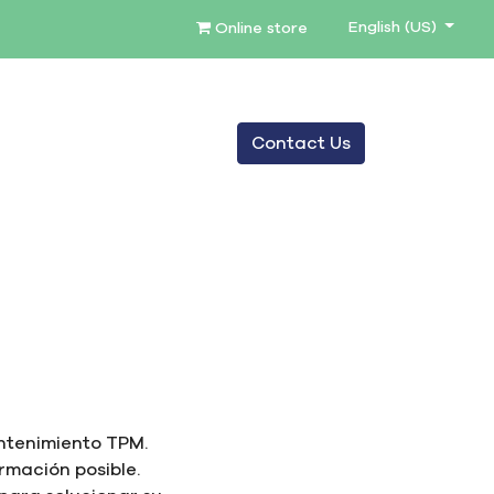
English (US)
Online store
0
Contact Us
SERVICES
BLOG
antenimiento TPM.
ormación posible.