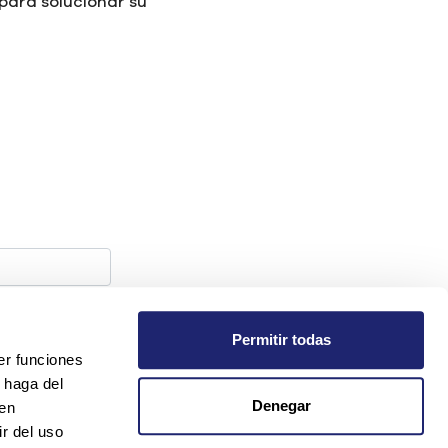
para solucionar su
Permitir todas
er funciones
 haga del
Denegar
den
r del uso