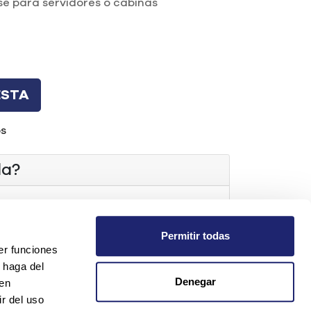
e para servidores o cabinas
ESTA
os
da?
t.com
Permitir todas
er funciones
os
 haga del
Denegar
den
r del uso