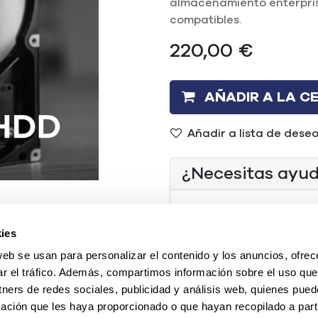
almacenamiento enterpris
compatibles.
220,00
€
AÑADIR A LA C
Añadir a lista de dese
¿Necesitas ayu
(+34) 96 104 29 55
ies
contacto@mercadoi
web se usan para personalizar el contenido y los anuncios, ofrec
O chatea con nosotr
ar el tráfico. Además, compartimos información sobre el uso que
tners de redes sociales, publicidad y análisis web, quienes pue
ación que les haya proporcionado o que hayan recopilado a parti
Tipo
:
REF