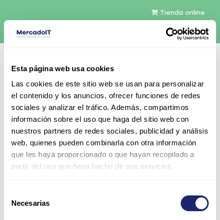
Tienda online
Español
Esta página web usa cookies
Contáctenos
Las cookies de este sitio web se usan para personalizar
el contenido y los anuncios, ofrecer funciones de redes
sociales y analizar el tráfico. Además, compartimos
información sobre el uso que haga del sitio web con
nuestros partners de redes sociales, publicidad y análisis
web, quienes pueden combinarla con otra información
Todos los productos
que les haya proporcionado o que hayan recopilado a
EMC 300GB 15K 2.5" SAS 6Gb/s HDD para VNX con
partir del uso que haya hecho de sus servicios.
caddy
Selección
Necesarias
de
consentimiento