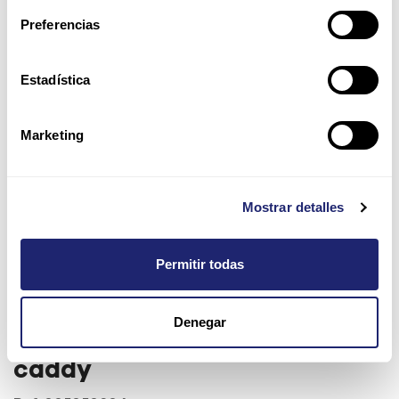
Preferencias
Estadística
Marketing
Mostrar detalles
Permitir todas
EMC 300GB 15K 2.5" SAS
Denegar
6Gb/s HDD para VNX con
caddy