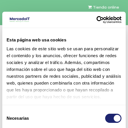
Tienda online
Español
Esta página web usa cookies
Contáctenos
Las cookies de este sitio web se usan para personalizar
el contenido y los anuncios, ofrecer funciones de redes
sociales y analizar el tráfico. Además, compartimos
información sobre el uso que haga del sitio web con
nuestros partners de redes sociales, publicidad y análisis
web, quienes pueden combinarla con otra información
Todos los productos
que les haya proporcionado o que hayan recopilado a
Dell EMC 3.84TB 2.5" SSD SAS 12Gbp/s SSD para
partir del uso que haya hecho de sus servicios.
Unity Systems, con caddy
Selección
Necesarias
de
consentimiento