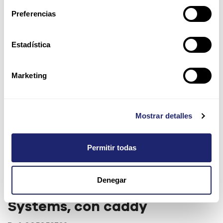
Preferencias
Estadística
Marketing
Mostrar detalles
Permitir todas
Dell EMC 3.84TB 2.5" SSD SAS
Denegar
12Gbp/s SSD para Unity
Systems, con caddy