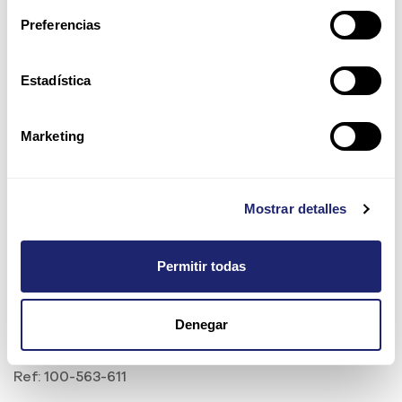
Preferencias
Estadística
Marketing
Mostrar detalles
Permitir todas
EMC I/O Blank Filler Module
Denegar
Assembly VNX54/56/76
Ref:
100-563-611