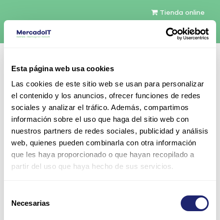
Tienda online
Español
Esta página web usa cookies
Contáctenos
Las cookies de este sitio web se usan para personalizar
el contenido y los anuncios, ofrecer funciones de redes
sociales y analizar el tráfico. Además, compartimos
información sobre el uso que haga del sitio web con
nuestros partners de redes sociales, publicidad y análisis
web, quienes pueden combinarla con otra información
Todos los productos
que les haya proporcionado o que hayan recopilado a
EMC I/O Blank Filler Module Assembly
partir del uso que haya hecho de sus servicios.
VNX54/56/76
Selección
Necesarias
de
consentimiento