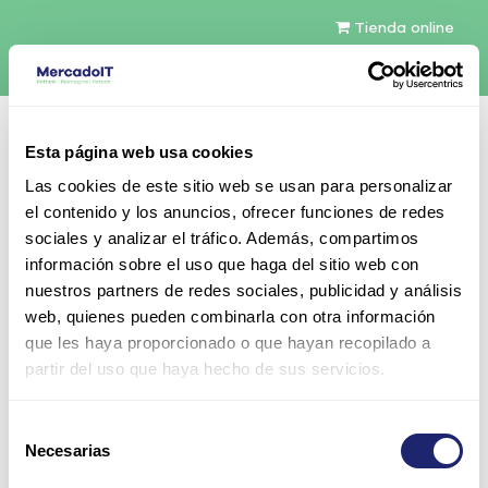
Tienda online
Español
Esta página web usa cookies
Contáctenos
Las cookies de este sitio web se usan para personalizar
el contenido y los anuncios, ofrecer funciones de redes
sociales y analizar el tráfico. Además, compartimos
información sobre el uso que haga del sitio web con
nuestros partners de redes sociales, publicidad y análisis
web, quienes pueden combinarla con otra información
Todos los productos
que les haya proporcionado o que hayan recopilado a
Dell Broadcom 57416 Dual Port 10GbE Base-T +
partir del uso que haya hecho de sus servicios.
5720 Dual Port 1GbE Base-T rNDC Adapter
Selección
Necesarias
de
consentimiento