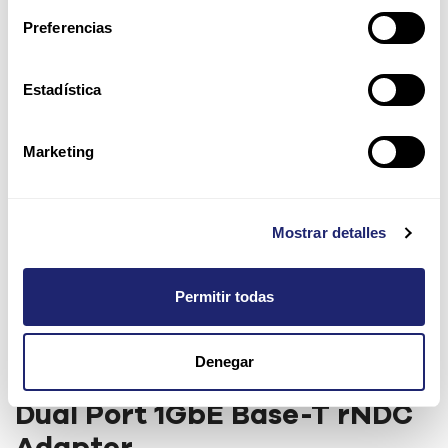
Preferencias
Estadística
Marketing
Mostrar detalles
Permitir todas
Dell Broadcom 57416 Dual
Denegar
Port 10GbE Base-T + 5720
Dual Port 1GbE Base-T rNDC