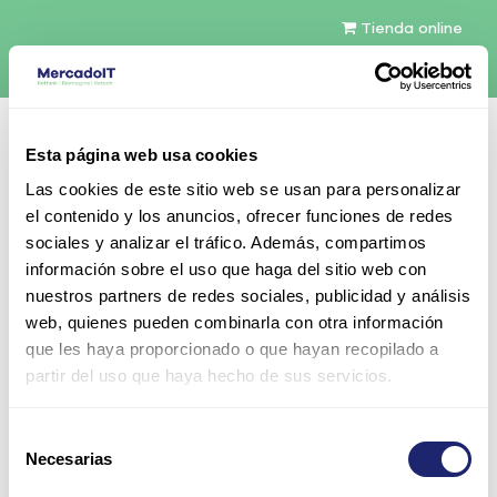
Tienda online
Español
Esta página web usa cookies
Contáctenos
Las cookies de este sitio web se usan para personalizar
el contenido y los anuncios, ofrecer funciones de redes
sociales y analizar el tráfico. Además, compartimos
información sobre el uso que haga del sitio web con
nuestros partners de redes sociales, publicidad y análisis
web, quienes pueden combinarla con otra información
Todos los productos
que les haya proporcionado o que hayan recopilado a
Polycom RealPresence Trio 8500 IP Conference
partir del uso que haya hecho de sus servicios.
Phone
Selección
Necesarias
de
consentimiento