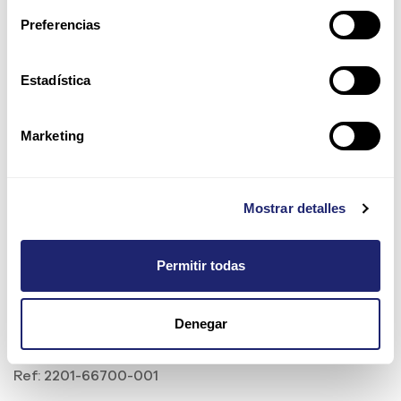
Preferencias
Estadística
Marketing
Mostrar detalles
Permitir todas
Polycom RealPresence Trio
Denegar
8500 IP Conference Phone
Ref:
2201-66700-001