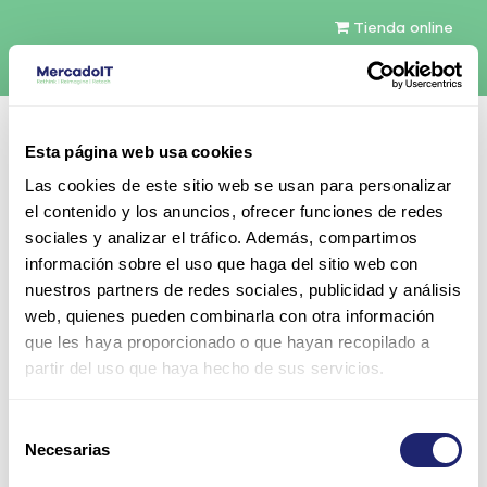
Tienda online
Español
Esta página web usa cookies
Contáctenos
Las cookies de este sitio web se usan para personalizar
el contenido y los anuncios, ofrecer funciones de redes
sociales y analizar el tráfico. Además, compartimos
información sobre el uso que haga del sitio web con
nuestros partners de redes sociales, publicidad y análisis
web, quienes pueden combinarla con otra información
Todos los productos
que les haya proporcionado o que hayan recopilado a
HPE 3TB 7.2K 3.5" SAS 6Gb/s SC Midline HDD con
partir del uso que haya hecho de sus servicios.
caddy
Selección
Necesarias
de
consentimiento