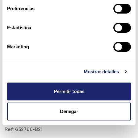
Preferencias
Estadística
Marketing
Mostrar detalles
Permitir todas
HPE 3TB 7.2K 3.5" SAS 6Gb/s
Denegar
SC Midline HDD con caddy
Ref:
652766-B21