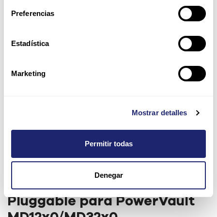
Preferencias
Estadística
Marketing
Mostrar detalles
Permitir todas
Fuente de alimentación Dell
Denegar
600W 80 Plus Silver Hot-
Pluggable para PowerVault