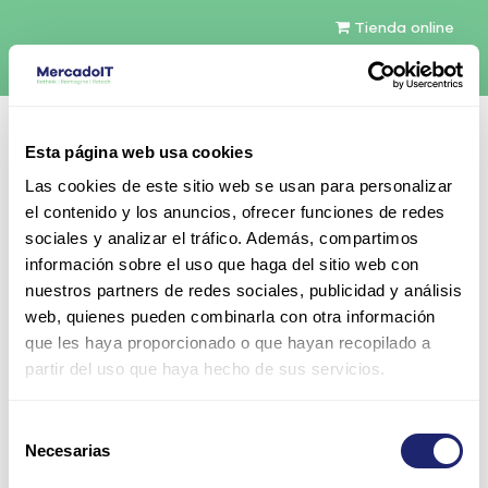
Tienda online
Español
Esta página web usa cookies
Contáctenos
Las cookies de este sitio web se usan para personalizar
el contenido y los anuncios, ofrecer funciones de redes
sociales y analizar el tráfico. Además, compartimos
información sobre el uso que haga del sitio web con
nuestros partners de redes sociales, publicidad y análisis
web, quienes pueden combinarla con otra información
Todos los productos
que les haya proporcionado o que hayan recopilado a
Fuente de alimentación Dell 600W 80 Plus Silver
partir del uso que haya hecho de sus servicios.
Hot-Pluggable para PowerVault MD12x0/MD32x0
Selección
Necesarias
de
consentimiento