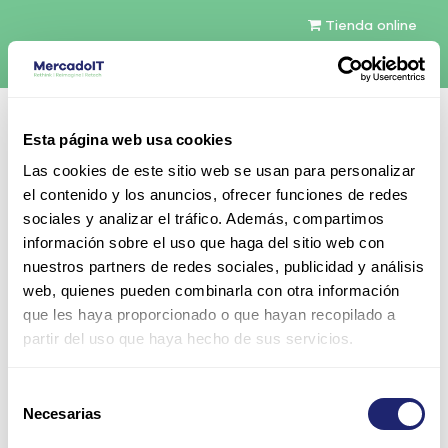
Tienda online
Español
Esta página web usa cookies
Contáctenos
Las cookies de este sitio web se usan para personalizar
el contenido y los anuncios, ofrecer funciones de redes
sociales y analizar el tráfico. Además, compartimos
información sobre el uso que haga del sitio web con
nuestros partners de redes sociales, publicidad y análisis
web, quienes pueden combinarla con otra información
Todos los productos
que les haya proporcionado o que hayan recopilado a
Oracle I/O Cable Management Assembly (CMA)
partir del uso que haya hecho de sus servicios.
para SPARC M6-32
Selección
Necesarias
de
consentimiento