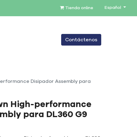
Español
Tienda online
0
Contáctenos
TENIMIENTO
SERVICIOS
BLOG
erformance Disipador Assembly para
wn High-performance
embly para DL360 G9