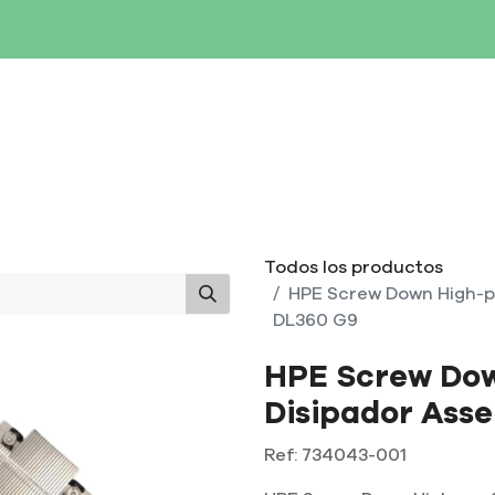
SERVIDORES
NETWORKING
ALMACENAMIENTO
MAN
Todos los productos
HPE Screw Down High-p
DL360 G9
HPE Screw Do
Disipador Ass
Ref:
734043-001