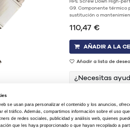
HPE Screw Down High-per
G9. Componente térmico p
sustitución o mantenimien
110,47
€
AÑADIR A LA C
Añadir a lista de dese
¿Necesitas ayu
(+34) 96 104 29 55
ies
web se usan para personalizar el contenido y los anuncios, ofrec
contacto@mercadoi
ar el tráfico. Además, compartimos información sobre el uso que
O chatea con nosotr
tners de redes sociales, publicidad y análisis web, quienes pue
ación que les haya proporcionado o que hayan recopilado a parti