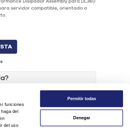
formance Disipador Assembly para DL360
ara servidor compatible, orientado a
to.
ESTA
os
da?
Permitir todas
er funciones
t.com
 haga del
os
Denegar
den
r del uso