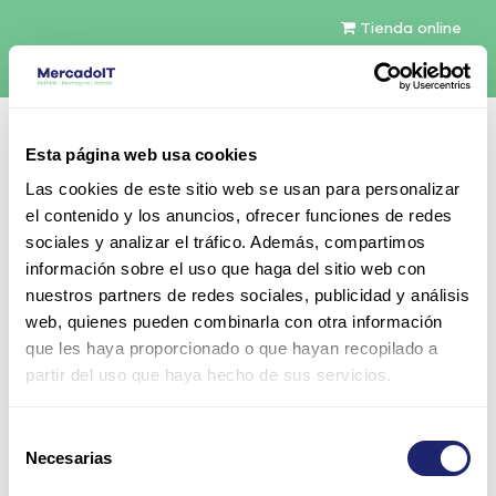
Tienda online
Español
Esta página web usa cookies
Contáctenos
Las cookies de este sitio web se usan para personalizar
el contenido y los anuncios, ofrecer funciones de redes
sociales y analizar el tráfico. Además, compartimos
información sobre el uso que haga del sitio web con
nuestros partners de redes sociales, publicidad y análisis
web, quienes pueden combinarla con otra información
Todos los productos
que les haya proporcionado o que hayan recopilado a
Enterasys Network Expansion Module (NEM) con
partir del uso que haya hecho de sus servicios.
6 1000Base-X ports via mini-GBIC
Selección
Necesarias
de
consentimiento