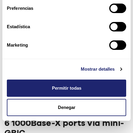
Preferencias
Estadística
Marketing
Mostrar detalles
Permitir todas
Enterasys Network
Denegar
Expansion Module (NEM) con
6 1000Base-X ports via mini-