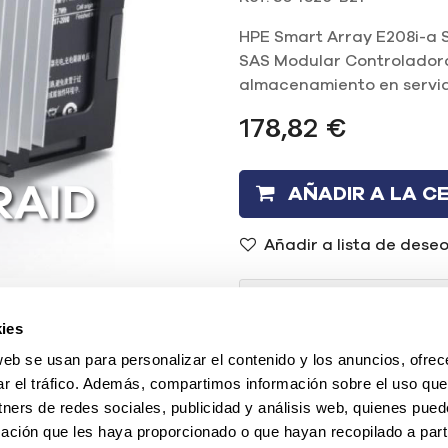
HPE Smart Array E208i-a 
SAS Modular Controladora
almacenamiento en servid
178,82
€
AÑADIR A LA C
Añadir a lista de dese
¿Necesitas ayu
ies
(+34) 96 104 29 55
web se usan para personalizar el contenido y los anuncios, ofrec
ar el tráfico. Además, compartimos información sobre el uso que
contacto@mercadoi
tners de redes sociales, publicidad y análisis web, quienes pue
ación que les haya proporcionado o que hayan recopilado a parti
O chatea con nosotr