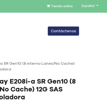
Español
Tienda online
0
Contáctenos
TENIMIENTO
SERVICIOS
BLOG
a SR Gen10 (8 interno Lanes/No Cache)
ladora
ay E208i-a SR Gen10 (8
/No Cache) 12G SAS
oladora