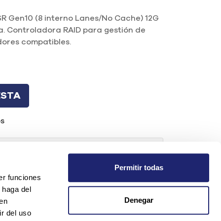
SR Gen10 (8 interno Lanes/No Cache) 12G
. Controladora RAID para gestión de
ores compatibles.
ESTA
os
da?
Permitir todas
er funciones
 haga del
t.com
Denegar
den
r del uso
os