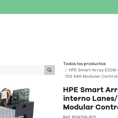
SERVIDORES
NETWORKING
ALMACENAMIENTO
MAN
Todos los productos
HPE Smart Array E208i-
12G SAS Modular Contro
HPE Smart Arr
interno Lanes
Modular Contr
Ref:
804326-B21