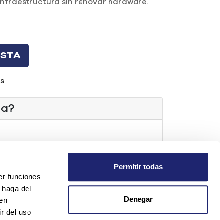
infraestructura sin renovar hardware.
ESTA
os
da?
t.com
Permitir todas
os
er funciones
 haga del
Denegar
den
r del uso