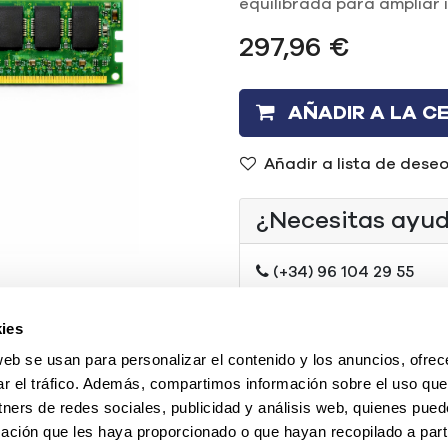
equilibrada para ampliar 
297,96
€
AÑADIR A LA C
Añadir a lista de dese
¿Necesitas ayu
(+34) 96 104 29 55
contacto@mercadoi
ies
O chatea con nosotr
web se usan para personalizar el contenido y los anuncios, ofrec
ar el tráfico. Además, compartimos información sobre el uso que
tners de redes sociales, publicidad y análisis web, quienes pue
Tipo
:
REF
ación que les haya proporcionado o que hayan recopilado a parti