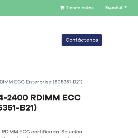
Español
Tienda online
0
Contáctenos
TENIMIENTO
SERVICIOS
BLOG
IMM ECC Enterprise (805351-B21)
4-2400 RDIMM ECC
5351-B21)
RDIMM ECC certificada. Solución