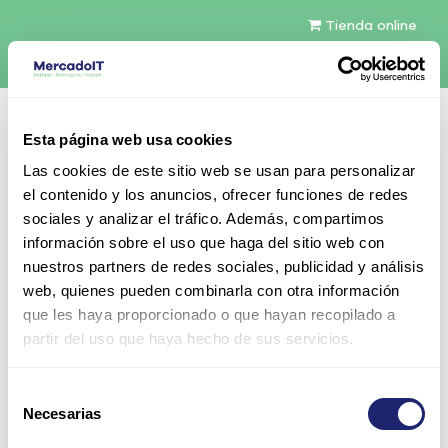
Tienda online
Español
Esta página web usa cookies
Contáctenos
Las cookies de este sitio web se usan para personalizar
el contenido y los anuncios, ofrecer funciones de redes
sociales y analizar el tráfico. Además, compartimos
información sobre el uso que haga del sitio web con
nuestros partners de redes sociales, publicidad y análisis
web, quienes pueden combinarla con otra información
Todos los productos
que les haya proporcionado o que hayan recopilado a
Oracle 7100W A254 3-Phase AC Input Fuente de
partir del uso que haya hecho de sus servicios.
alimentación para M6-32/M5-32
Selección
Necesarias
de
consentimiento