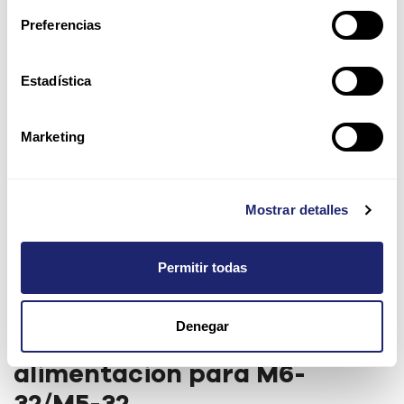
Preferencias
Estadística
Marketing
Mostrar detalles
Permitir todas
Oracle 7100W A254 3-Phase
Denegar
AC Input Fuente de
alimentación para M6-