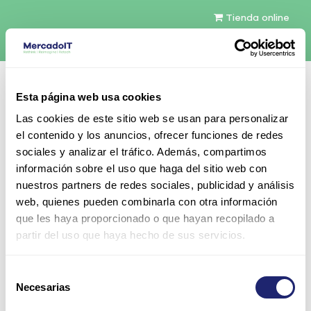
Tienda online
Español
Esta página web usa cookies
Contáctenos
Las cookies de este sitio web se usan para personalizar
el contenido y los anuncios, ofrecer funciones de redes
sociales y analizar el tráfico. Además, compartimos
información sobre el uso que haga del sitio web con
nuestros partners de redes sociales, publicidad y análisis
web, quienes pueden combinarla con otra información
Todos los productos
que les haya proporcionado o que hayan recopilado a
HPE Smart Array P408i-p SR Gen10 (8 interno
partir del uso que haya hecho de sus servicios.
Lanes/2GB Cache) 12G SAS PCIe Plug-in
Controladora
Selección
Necesarias
de
consentimiento