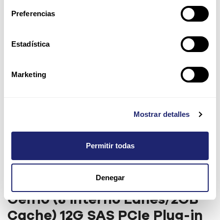
Preferencias
Estadística
Marketing
Mostrar detalles
Permitir todas
Denegar
HPE Smart Array P408i-p SR
Gen10 (8 interno Lanes/2GB
Cache) 12G SAS PCIe Plug-in