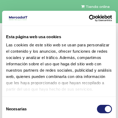
Tienda online
Español
Esta página web usa cookies
Contáctenos
Las cookies de este sitio web se usan para personalizar
el contenido y los anuncios, ofrecer funciones de redes
sociales y analizar el tráfico. Además, compartimos
información sobre el uso que haga del sitio web con
nuestros partners de redes sociales, publicidad y análisis
web, quienes pueden combinarla con otra información
Todos los productos
que les haya proporcionado o que hayan recopilado a
HPE 6TB 7.2K 3.5" SAS 12Gb/s Midline SC Digitally
partir del uso que haya hecho de sus servicios.
Signed Firmware HDD con caddy
Selección
Necesarias
de
consentimiento