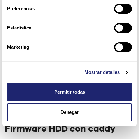
Preferencias
Estadística
Marketing
Mostrar detalles
Permitir todas
HPE 6TB 7.2K 3.5" SAS 12Gb/s
Denegar
Midline SC Digitally Signed
Firmware HDD con caddy