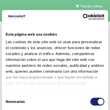
Tienda online
Español
Esta página web usa cookies
Contáctenos
Las cookies de este sitio web se usan para personalizar
el contenido y los anuncios, ofrecer funciones de redes
sociales y analizar el tráfico. Además, compartimos
información sobre el uso que haga del sitio web con
nuestros partners de redes sociales, publicidad y análisis
web, quienes pueden combinarla con otra información
Todos los productos
que les haya proporcionado o que hayan recopilado a
HPE 10TB 7.2K 3.5" SAS 12Gb/s Midline SC Helium
partir del uso que haya hecho de sus servicios.
512e Digitally Signed Firmware HDD con caddy
Selección
Necesarias
de
consentimiento