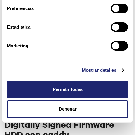
Preferencias
Estadística
Marketing
Mostrar detalles
Permitir todas
HPE 10TB 7.2K 3.5" SAS 12Gb/s
Denegar
Midline SC Helium 512e
Digitally Signed Firmware