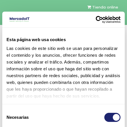
Tienda online
Español
Esta página web usa cookies
Contáctenos
Las cookies de este sitio web se usan para personalizar
el contenido y los anuncios, ofrecer funciones de redes
sociales y analizar el tráfico. Además, compartimos
información sobre el uso que haga del sitio web con
nuestros partners de redes sociales, publicidad y análisis
web, quienes pueden combinarla con otra información
Todos los productos
que les haya proporcionado o que hayan recopilado a
HP ProLiant DL360G10 FLEX E208i/P408i 8SFF
partir del uso que haya hecho de sus servicios.
Mini SAS Cable
Selección
Necesarias
de
consentimiento