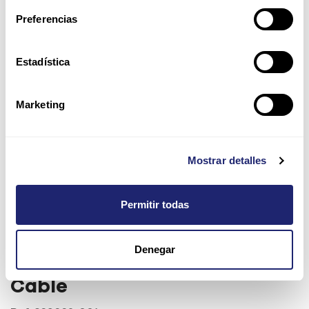
Preferencias
Estadística
Marketing
Mostrar detalles
Permitir todas
HP ProLiant DL360G10 FLEX
Denegar
E208i/P408i 8SFF Mini SAS
Cable