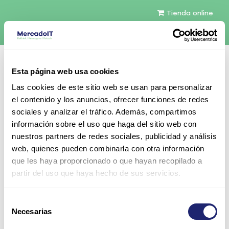
Tienda online
Español
Esta página web usa cookies
Contáctenos
Las cookies de este sitio web se usan para personalizar
el contenido y los anuncios, ofrecer funciones de redes
sociales y analizar el tráfico. Además, compartimos
información sobre el uso que haga del sitio web con
nuestros partners de redes sociales, publicidad y análisis
web, quienes pueden combinarla con otra información
Todos los productos
que les haya proporcionado o que hayan recopilado a
Sun 300GB 10K 2.5" SAS 6Gb/s SAS HDD
partir del uso que haya hecho de sus servicios.
Selección
Necesarias
de
consentimiento