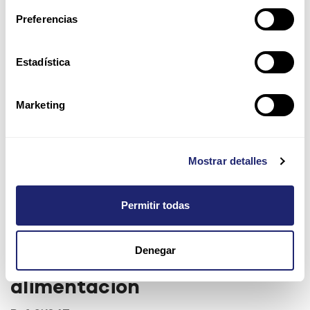
Preferencias
Estadística
Marketing
Mostrar detalles
Permitir todas
Dell 750W 80 Plus Platinum
Denegar
Hot Plug Fuente de
alimentación