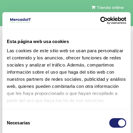
Tienda online
Español
Esta página web usa cookies
Contáctenos
Las cookies de este sitio web se usan para personalizar
el contenido y los anuncios, ofrecer funciones de redes
sociales y analizar el tráfico. Además, compartimos
información sobre el uso que haga del sitio web con
nuestros partners de redes sociales, publicidad y análisis
web, quienes pueden combinarla con otra información
Todos los productos
que les haya proporcionado o que hayan recopilado a
Dell 750W 80 Plus Platinum Hot Plug Fuente de
partir del uso que haya hecho de sus servicios.
alimentación
Selección
Necesarias
de
consentimiento