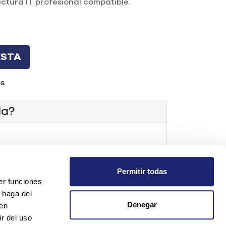
uctura IT profesional compatible.
ESTA
os
da?
t.com
Permitir todas
os
er funciones
 haga del
Denegar
den
r del uso