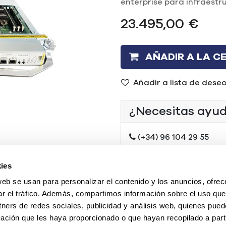
enterprise para infraestr
23.495,00
€
AÑADIR A LA C
Añadir a lista de dese
¿Necesitas ayu
(+34) 96 104 29 55
contacto@mercadoi
ies
O chatea con nosotr
web se usan para personalizar el contenido y los anuncios, ofrec
ar el tráfico. Además, compartimos información sobre el uso que
tners de redes sociales, publicidad y análisis web, quienes pue
Tipo
:
REF
ación que les haya proporcionado o que hayan recopilado a parti